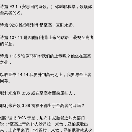
诗篇 92:1（安息日的诗歌。）称谢耶和华，歌颂你
至高者的名。
诗篇 92:8 惟你耶和华是至高，直到永远。
诗篇 107:11 是因他们违背上帝的话语，藐视至高者
的旨意。
诗篇 113:5 谁像耶和华我们的上帝呢？他坐在至高
之处，
以赛亚书 14:14 我要升到高云之上，我要与至上者
同等。
耶利米哀歌 3:35 或在至高者面前屈枉人，
耶利米哀歌 3:38 祸福不都出于至高者的口吗？
但以理书 3:26 于是，尼布甲尼撒就近烈火窑门，
说：“至高上帝的仆人沙得拉，米煞，亚伯尼歌出
来，上这里来吧！”沙得拉，米煞，亚伯尼歌就从火