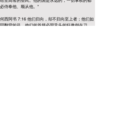
给至高者的圣民。他的国是永远的，一切掌权的都
必侍奉他、顺从他。”
何西阿书 7:16 他们归向，却不归向至上者；他们如
同翻背的弓。他们的首领必因舌头的狂傲倒在刀
下，这在埃及地必作人的讥笑。”
何西阿书 11:7 我的民偏要背道离开我，众先知虽然
招呼他们归向至上的主，却无人尊崇主。
马可福音 5:7 大声呼叫说：“至高上帝的儿子耶稣，
我与你有什么相干？我指着上帝恳求你，不要叫我
受苦！”
路加福音 1:32 他要为大，称为至高者的儿子，主上
帝要把他祖大卫的位给他。
路加福音1:35 天使回答说：“圣灵要临到你身上，至
高者的能力要荫庇你，因此所要生的圣者，必称为
上帝的儿子（或作”所要生的必称为圣，称为上帝的
儿子”）。