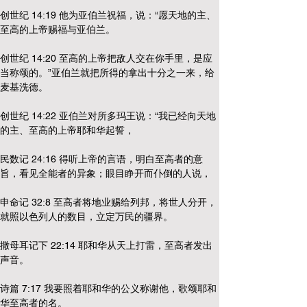
创世纪 14:19 他为亚伯兰祝福，说：“愿天地的主、
至高的上帝赐福与亚伯兰。
创世纪 14:20 至高的上帝把敌人交在你手里，是应
当称颂的。”亚伯兰就把所得的拿出十分之一来，给
麦基洗德。
创世纪 14:22 亚伯兰对所多玛王说：“我已经向天地
的主、至高的上帝耶和华起誓，
民数记 24:16 得听上帝的言语，明白至高者的意
旨，看见全能者的异象；眼目睁开而仆倒的人说，
申命记 32:8 至高者将地业赐给列邦，将世人分开，
就照以色列人的数目，立定万民的疆界。
撒母耳记下 22:14 耶和华从天上打雷，至高者发出
声音。
诗篇 7:17 我要照着耶和华的公义称谢他，歌颂耶和
华至高者的名。