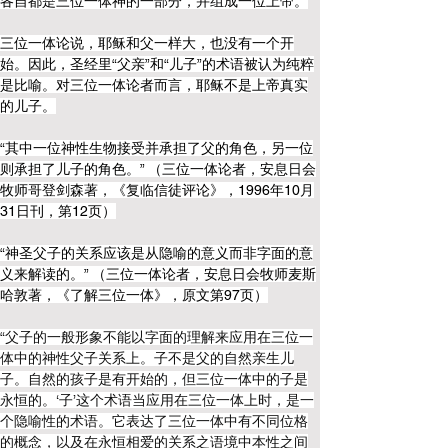
各自都是三位一体神的一部分，并组成一位上帝。
三位一体论说，耶稣和父一样大，也没有一个开
始。因此，圣经里“父亲”和“儿子”的术语被认为纯粹
是比喻。对三位一体论者而言，耶稣不是上帝真实
的儿子。
“其中一位神性生物接受并承担了父的角色，另一位
则承担了儿子的角色。” （三位一体论者，安息日会
牧师哥登剑森著，《复临信徒评论》，1996年10月
31日刊，第12页）
“神圣父子的关系应该是从隐喻的意义而非字面的意
义来解读的。” （三位一体论者，安息日会牧师麦斯
哈敦著，《了解三位一体》，原文第97页）
“父子的一般形象不能以字面的理解来应用在三位一
体中的神性父子关系上。子不是父的自然亲生儿
子。自然的孩子是有开始的，但三位一体中的子是
永恒的。‘子’这个术语当应用在三位一体上时，是一
个隐喻性的术语。它表达了三位一体中有不同位格
的概念，以及在永恒相爱的关系之语境中本性之间