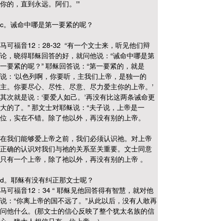
你的，直到永远。阿们。’”
c。诫命中哪是第一要紧的呢？
马可福音12：28-32  “有一个文士来，听见他们辩
论，晓得耶稣回答的好，就问他说：“诫命中哪是第
一要紧的呢？” 耶稣回答说：“第一要紧的，就是
说：‘以色列啊，你要听，主我们上帝，是独一的
主。你要尽心、尽性、尽意、尽力爱主你的上帝。’ 
其次就是说：‘要爱人如己。’再没有比这两条诫命更
大的了。” 那文士对耶稣说：“夫子说，上帝是一
位，实在不错。除了他以外，再没有别的上帝。
在我们能够爱上帝之前，我们必须认识祂。对上帝
正确的认识对我们与祂的关系至关重要。文士同意
只有一个上帝，除了祂以外，再没有别的上帝 。
d。耶稣有没有纠正那文士呢？
马可福音12：34 “ 耶稣见他回答得有智慧，就对他
说：“你离上帝的国不远了。”从此以后，没有人敢再
问他什么。(那文士的信心反映了整个犹太名族的信