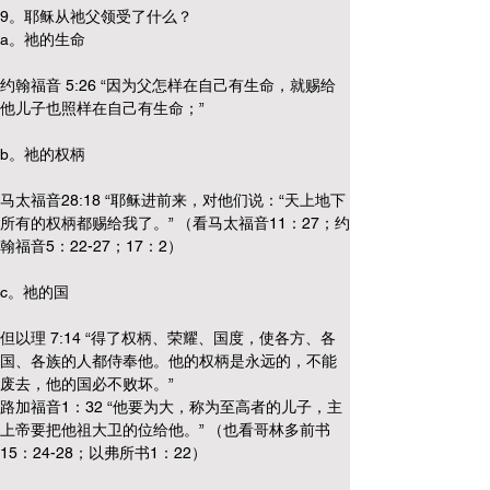
9。耶稣从祂父领受了什么？
a。祂的生命
约翰福音 5:26 “因为父怎样在自己有生命，就赐给
他儿子也照样在自己有生命；”
b。祂的权柄
马太福音28:18 “耶稣进前来，对他们说：“天上地下
所有的权柄都赐给我了。” （看马太福音11：27；约
翰福音5：22-27；17：2）
c。祂的国
但以理 7:14 “得了权柄、荣耀、国度，使各方、各
国、各族的人都侍奉他。他的权柄是永远的，不能
废去，他的国必不败坏。”
路加福音1：32 “他要为大，称为至高者的儿子，主
上帝要把他祖大卫的位给他。” （也看哥林多前书
15：24-28；以弗所书1：22）