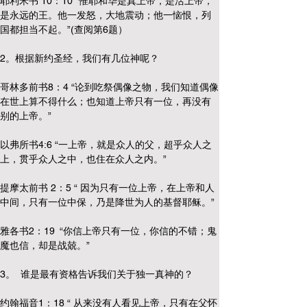
耶利米书 10：10 “惟耶和华是真上帝，是活上帝，
是永远的王。他一发怒，大地震动；他一恼恨，列
国都担当不起。”(查阅第6题）
2。根据新约圣经，我们有几位神呢？
哥林多前书8：4 “论到吃祭偶像之物，我们知道偶像
在世上算不得什么；也知道上帝只有一位，再没有
别的上帝。”
以弗所书4:6 “一上帝，就是众人的父，超乎众人之
上，贯乎众人之中，也住在众人之内。”
提摩太前书 2：5 “ 因为只有一位上帝，在上帝和人
中间，只有一位中保，乃是降世为人的基督耶稣。”
雅各书2：19  “你信上帝只有一位，你信的不错；鬼
魔也信，却是战兢。”
3。  谁是最有资格告诉我们关于独一真神的？
约翰福音1：18 “ 从来没有人看见上帝，只有在父怀