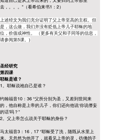
知道自己是从上帝出来的，又要归到上帝那里
去，。。。”（看希伯来书1：2）
上述经文为我们充分证明了父上帝至高的主权。但
是，这么做，我们并没有贬低上帝儿子耶稣的地
位，价值或神性。 （更多有关父和子同等的信息，
请参阅第5课。)
圣经研究
第四课
耶稣是谁？
1。耶稣说祂自己是谁？
约翰福音10：36 “父所分别为圣，又差到世间来
的，他自称是上帝的儿子，你们还向他说‘你说僭妄
的话’吗？”
2。父上帝怎么说关于耶稣的身份？
马太福音3：16，17 “耶稣受了洗，随既从水里上
来。天忽然为他开了，就看见上帝的灵，彷佛鸽子