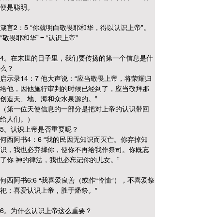
便是聪明。
箴言2：5 “你就明白敬畏耶和华，得以认识上帝”。
“敬畏耶和华” = “认识上帝”
4。在末世的日子里，我们要传扬的第一个信息是什
么？
启示录14：7 他大声说：“应当敬畏上帝，将荣耀归
给他，因他施行审判的时候已经到了，应当敬拜那
创造天、地、海和众水泉源的。”
（第一位天使信息的一部分是把对上帝的认识带回
给人们。）
5。认识上帝是否重要呢？
何西阿书4：6 “我的民因无知识而灭亡。你弃掉知
识，我也必弃掉你，使你不再给我作祭司。你既忘
了你 神的律法，我也必忘记你的儿女。”
何西阿书6:6 “我喜爱良善（或作“怜恤”），不喜爱祭
祀；喜爱认识上帝，胜于燔祭。”
6。为什么认识上帝这么重要？