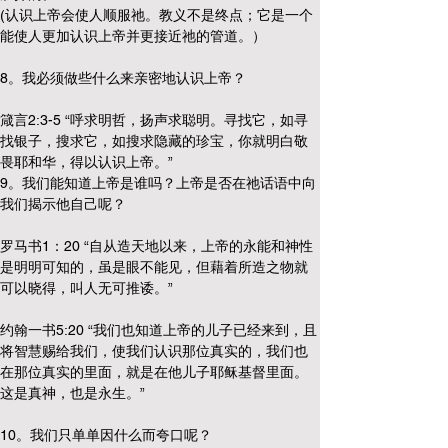
(认识上帝会使人顺服祂。教义不是终点；它是一个
能使人更加认识上帝并更接近祂的管道。）
8。我必须做些什么来亲密地认识上帝？
箴言2:3-5 “呼求明哲，扬声求聪明。寻找它，如寻
找银子，搜求它，如搜求隐藏的珍宝，你就明白敬
畏耶和华，得以认识上帝。”
9。我们能知道上帝是谁吗？上帝是否在祂话语中向
我们揭示他自己呢？
罗马书1：20 “自从造天地以来，上帝的永能和神性
是明明可知的，虽是眼不能见，但藉着所造之物就
可以晓得，叫人无可推诿。”
约翰一书5:20 “我们也知道上帝的儿子已经来到，且
将智慧赐给我们，使我们认识那位真实的，我们也
在那位真实的里面，就是在他儿子耶稣基督里面。
这是真神，也是永生。”
10。我们只单单因什么而夸口呢？