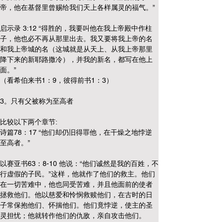
帝，他在基督里曾赐给我们天上各样属灵的福气。”
启示录 3:12 “得胜的，我要叫他在我上帝殿中作柱
子，他也必不再从那里出去。我又要将我上帝的名
和我上帝城的名（这城就是从天上、从我上帝那里
降下来的新耶路撒冷），并我的新名，都写在他上
面。” 
（看希伯来书1：9，彼得前书1：3）
3。只有父被称为至高者
比较以下两个章节:
诗篇78：17 “他们却仍旧得罪他，在干燥之地悖逆
至高者。”
以赛亚书63：8-10 他说：“他们诚然是我的百姓，不
行虚假的子民。”这样，他就作了他们的救主。他们
在一切苦难中，他也同受苦难，并且他面前的使者
拯救他们。他以慈爱和怜悯救赎他们，在古时的日
子常保抱他们、怀揣他们。他们竟悖逆，使主的圣
灵担忧；他就转作他们的仇敌，亲自攻击他们。