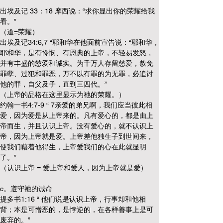
出埃及记 33：18 摩西说：“求你显出你的荣耀给我
看。”
（道=荣耀）
出埃及记34:6,7 “耶和华在他面前宣告说：“耶和华，
耶和华，是有怜悯、有恩典的上帝，不轻易发怒，
并有丰盛的慈爱和诚实。为千万人存留慈爱，赦免
罪孽、过犯和罪恶，万不以有罪的为无罪，必追讨
他的罪，自父及子，直到三四代。” 
（上帝的品格在这里显示为祂的荣耀。）
约翰一书4:7-9 “ 7亲爱的弟兄啊，我们应当彼此相
爱，因为爱是从上帝来的。凡有爱心的，都是由上
帝而生，并且认识上帝。没有爱心的，就不认识上
帝，因为上帝就是爱。上帝差他独生子到世间来，
使我们藉着他得生，上帝爱我们的心在此就显明
了。”
（认识上帝 = 爱上帝和爱人，因为上帝就是爱）
c。遵守祂的诫命
提多书1:16 “ 他们说是认识上帝，行事却和他相
背；本是可憎恶的，是悖逆的，在各样善事上是可
废弃的。”