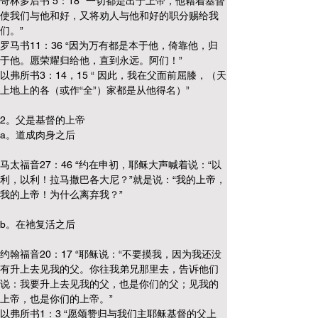
哥林多后书 5：18 “一切都是出于上帝，他藉着基督
使我们与他和好，又将劝人与他和好的职分赐给我
们。”
罗马书11：36 “因为万有都是本于他，倚靠他，归
于他。愿荣耀归给他，直到永远。阿们！”
以弗所书3：14，15 “ 因此，我在父面前屈膝，（天
上地上的各（或作“全”）家都是从他得名）”
2。父是基督的上帝
a。道成肉身之后
马太福音27：46 “约在申初，耶稣大声喊着说：“以
利，以利！拉马撒巴各大尼？”就是说：“我的上帝，
我的上帝！为什么离弃我？”
b。在祂复活之后
约翰福音20：17 “耶稣说：“不要摸我，因为我还没
有升上去见我的父。你往我弟兄那里去，告诉他们
说：我要升上去见我的父，也是你们的父；见我的
上帝，也是你们的上帝。”
以弗所书1：3 “愿颂赞归与我们主耶稣基督的父上