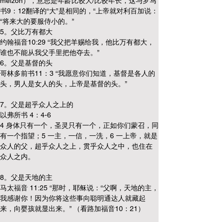
meizon），意思是年龄比较大/比较年长，这与罗马
书9：12翻译的“大”是相同的，“上帝就对利百加说：
“将来大的要服侍小的。”
5。父比万有都大
约翰福音10:29 “我父把羊赐给我，他比万有都大，
谁也不能从我父手里把他夺去。”
6。父是基督的头
哥林多前书11：3 “我愿意你们知道，基督是各人的
头，男人是女人的头，上帝是基督的头。”
7。父是超乎众人之上的
以弗所书 4：4-6 
4 身体只有一个，圣灵只有一个，正如你们蒙召，同
有一个指望；5 一主，一信，一洗，6 一上帝，就是
众人的父，超乎众人之上，贯乎众人之中，也住在
众人之内。
8。父是天地的主
马太福音 11:25 “那时，耶稣说：“父啊，天地的主，
我感谢你！因为你将这些事向聪明通达人就藏起
来，向婴孩就显出来。” （看路加福音10：21）