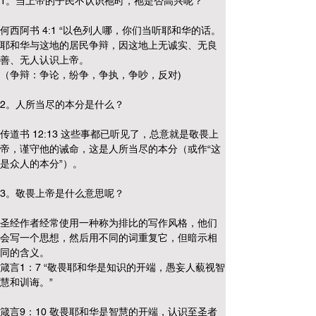
1。当上帝的子民不认识祂时，祂是否高兴呢？
何西阿书 4:1 “以色列人哪，你们当听耶和华的话。
耶和华与这地的居民争辩，因这地上无诚实、无良
善、无人认识上帝。
（争辩：争论，纷争，争执，争吵，反对)
2。人所当尽的本分是什么？
传道书 12:13 这些事都已听见了，总意就是敬畏上
帝，谨守他的诫命，这是人所当尽的本分（或作“这
是众人的本分”）。
3。敬畏上帝是什么意思呢？
圣经作者经常使用一种称为排比的写作风格，他们
会写一个思想，然后用不同的词重复它，但暗示相
同的含义。
箴言1：7 “敬畏耶和华是知识的开端，愚妄人藐视智
慧和训诲。”
箴言9：10 敬畏耶和华是智慧的开端，认识至圣者