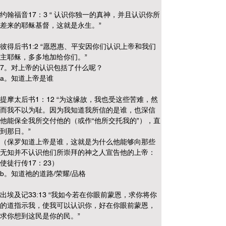
约翰福音17：3 “ 认识你独一的真神，并且认识你所
差来的耶稣基督，这就是永生。”
彼得后书1:2 “愿恩惠、平安因你们认识上帝和我们
主耶稣，多多地加给你们。”
7。对上帝的认识包括了什么呢？
a。知道上帝是谁
提摩太后书1：12 “为这缘故，我也受这些苦难，然
而我不以为耻。因为我知道我所信的是谁，也深信
他能保全我所交付他的（或作“他所交托我的”），直
到那日。”
（保罗知道上帝是谁，这就是为什么他能够向那些
无知并不认识他们所崇拜的神之人宣告他的上帝：
使徒行传17：23）
b。知道祂的道路/荣耀/品格
出埃及记33:13 “我如今若在你眼前蒙恩，求你将你
的道指示我，使我可以认识你，好在你眼前蒙恩，
求你想到这民是你的民。”