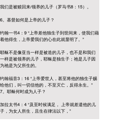
我们是被赎回来/领养的儿子（罗马书8：15）。
6。基督如何是上帝的儿子？
约翰一书4：9 “上帝差他独生子到世间来，使我们藉
着他得生，上帝爱我们的心在此就显明了。”
耶稣不是像亚当一样是被造的儿子，也不是和我们
一样是被领养的儿子，耶稣是独生子；祂是儿子因
为祂是为父所生的。
约翰福音3：16 “上帝爱世人，甚至将他的独生子赐
给他们，叫一切信他的，不至灭亡，反得永生。”
7。耶稣何时成为人子？
加拉太书4：4 “及至时候满足， 上帝就差遣他的儿
子，为女人所生，且生在律法以下，”
路加福音1：31 “你要怀孕生子，可以给他起名叫耶
稣。”