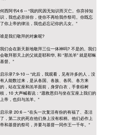
何西阿书4:6 -- “我的民因无知识而灭亡。你弃掉知
识，我也必弃掉你，使你不再给我作祭司。你既忘
了你上帝的律法，我也必忘记你的儿女。”
谁是我们敬拜的对象呢?
我们会在新天新地敬拜三位一体神吗? 不是的。我们
会敬拜那天上的父就是耶和华, 和 “那羔羊” 就是耶稣
基督。”
启示录7:9-10 -- “此后，我观看，见有许多的人，没
有人能数过来，是从各国、各族、各民、各方来
的，站在宝座和羔羊面前，身穿白衣，手拿棕树
枝，10 大声喊着说：“愿救恩归与坐在宝座上我们的
上帝，也归与羔羊。”
启示录 20:6 -- “在头一次复活有份的有福了、圣洁
了，第二次的死在他们身上没有权柄。他们必作上
帝和基督的祭司，并要与基督一同作王一千年。”