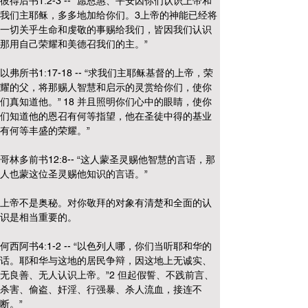
彼得后书1:2-3 -- “愿恩惠、平安因你们认识上帝和
我们主耶稣，多多地加给你们。3上帝的神能已经将
一切关乎生命和虔敬的事赐给我们，皆因我们认识
那用自己荣耀和美德召我们的主。”
以弗所书1:17-18 -- “求我们主耶稣基督的上帝，荣
耀的父，将那赐人智慧和启示的灵赏给你们，使你
们真知道他。” 18 并且照明你们心中的眼睛，使你
们知道他的恩召有何等指望，他在圣徒中得的基业
有何等丰盛的荣耀。”
哥林多前书12:8-- “这人蒙圣灵赐他智慧的言语，那
人也蒙这位圣灵赐他知识的言语。”
上帝不是奥秘。对你敬拜的对象有清楚和全面的认
识是相当重要的。
何西阿书4:1-2 -- “以色列人哪，你们当听耶和华的
话。耶和华与这地的居民争辩，因这地上无诚实、
无良善、无人认识上帝。”2 但起假誓、不践前言、
杀害、偷盗、奸淫、行强暴、杀人流血，接连不
断。”