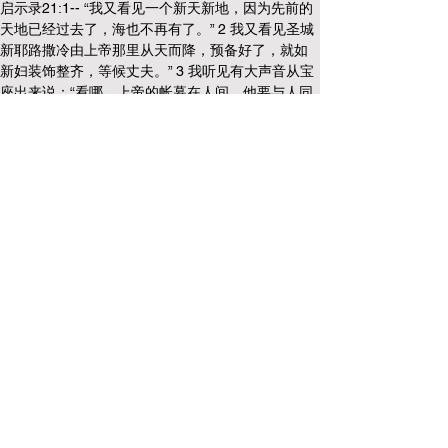
启示录21:1-- “我又看见一个新天新地，因为先前的
天地已经过去了，海也不再有了。” 2 我又看见圣城
新耶路撒冷由上帝那里从天而降，预备好了，就如
新妇装饰整齐，等候丈夫。” 3 我听见有大声音从宝
座出来说：“看哪，上帝的帐幕在人间。他要与人同
住，他们要作他的子民； 上帝要亲自与他们同在，
作他们的上帝。4 上帝要擦去他们一切的眼泪，不再
有死亡，也不再有悲哀、哭号、疼痛，因为以前的
事都过去了。”5 坐宝座的说：“看哪，我将一切都更
新了。”又说：“你要写上，因这些话是可信的，是真
实的。” 22 我未见城内有殿，因主上帝全能者和羔
羊为城的殿。” 23 那城内又不用日月光照，因有上
帝的荣耀光照，又有羔羊为城的灯。”
启示录22:1, 3 -- “天使又指示我在城内街道当中一道
生命水的河，明亮如水晶，从上帝和羔羊的宝座流
出来。” 3 以后再没有咒诅。在城里有上帝和羔羊的
宝座，他的仆人都要侍奉他。”
上一篇
下一篇