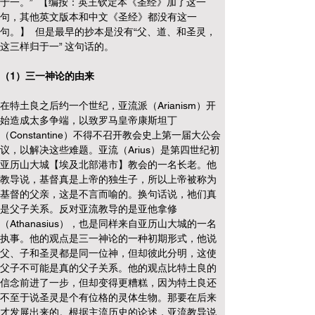
于一。”  【编按：英王钦定本《圣经》加了这一
句，其他英文版本和中文《圣经》都没有这一
句。】  但是最早的抄本是没有“父、道、和圣灵，
这三样归于一” 这句话的。
（1）三一神论的由来
在特土良之后约一个世纪，亚流派（Arianism）开
始造成太多争端，以致罗马皇帝康斯坦丁
（Constantine）不得不召开教会史上第一届大公会
议，以解决这些难题。亚流（Arius）是第四世纪初
亚历山大城【埃及北部港市】教会的一名长老。他
教导说，基督真是上帝的独生子，所以上帝被称为
基督的父亲，这是不言而喻的。换句话说，祂们真
是父子关系。反对亚流教导的是亚他拿修
（Athanasius），也是同样来自亚历山大城的一名
执事。他的观点是三一神论的一种初期形式，他说
父、子和圣灵都是同一位神，但却彼此分明，这使
父子不可能是真的父子关系。他的观点比特土良的
信念前进了一步，但却变得更糟糕，因为特土良还
不至于说圣灵是个有位格的灵体生物。那要在后来
才发展出来的。根据主流历史的论述，亚流教导说