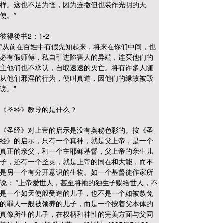
样。这也不足为怪，因为连撒但也装作光明的天
使。”
彼得後书2：1-2
“从前在百姓中有假先知起来，将来在你们中间，也
必有假师傅，私自引进陷害人的异端，连买他们的
主他们也不承认，自取速速的灭亡。将有许多人随
从他们邪淫的行为，便叫真道，因他们的缘故被毁
谤。”
《圣经》教导的是什么？
《圣经》对上帝的启示是没有奥秘色彩的。按《圣
经》的启示，只有一个真神，就是父上帝，是一个
真正的亲父，和一个主耶稣基督，父上帝的亲生儿
子，还有一个圣灵，就是上帝的同在和大能，而不
是另一个有分开意识的生物。如一个基督徒作家所
说： “上帝爱世人，甚至将祂的独生子赐给世人，不
是一个如天使般受造的儿子，也不是一个如被赦免
的罪人一般被领养的儿子，而是一个按着父本体的
真像所生的儿子，在权柄和神性的完美方面与父同