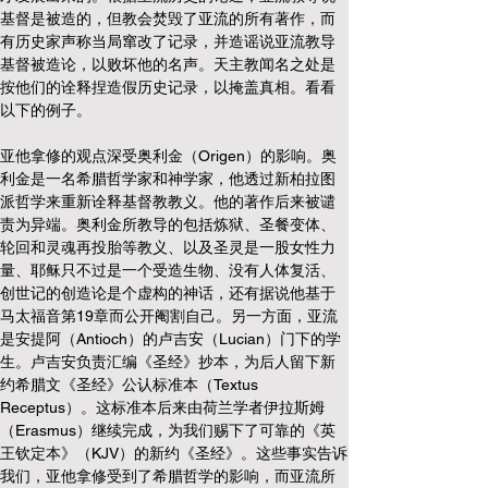
基督是被造的，但教会焚毁了亚流的所有著作，而
有历史家声称当局窜改了记录，并造谣说亚流教导
基督被造论，以败坏他的名声。天主教闻名之处是
按他们的诠释捏造假历史记录，以掩盖真相。看看
以下的例子。
亚他拿修的观点深受奥利金（Origen）的影响。奥
利金是一名希腊哲学家和神学家，他透过新柏拉图
派哲学来重新诠释基督教教义。他的著作后来被谴
责为异端。奥利金所教导的包括炼狱、圣餐变体、
轮回和灵魂再投胎等教义、以及圣灵是一股女性力
量、耶稣只不过是一个受造生物、没有人体复活、
创世记的创造论是个虚构的神话，还有据说他基于
马太福音第19章而公开阉割自己。另一方面，亚流
是安提阿（Antioch）的卢吉安（Lucian）门下的学
生。卢吉安负责汇编《圣经》抄本，为后人留下新
约希腊文《圣经》公认标准本（Textus 
Receptus）。这标准本后来由荷兰学者伊拉斯姆
（Erasmus）继续完成，为我们赐下了可靠的《英
王钦定本》（KJV）的新约《圣经》。这些事实告诉
我们，亚他拿修受到了希腊哲学的影响，而亚流所