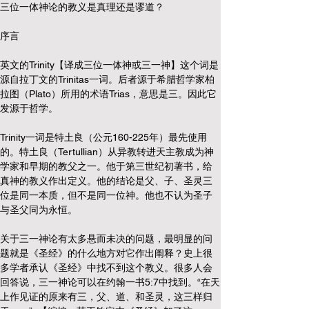
三位一体神论的教义是真理还是谬道？
序言
英文的Trinity【译成三位一体神或三一神】这个词是
源自拉丁文的Trinitas一词。后者源于希腊哲学家柏
拉图（Plato）所用的术语Trias，意思是三。因此它
发源于哲学。
Trinity一词是特土良（公元160-225年）最先使用
的。特土良（Tertullian）从异教转进天主教成为神
学家和早期的教父之一。他于第三世纪初著书，给
真神的教义作出定义。他的结论是父、子、圣灵三
位是同一本质，但不是同一位神。他也不认为圣子
与圣父同为永恒。
关于三一神论有太多悬而未决的问题，最明显的问
题就是《圣经》的什么地方对它作出阐释？史上很
多学者承认《圣经》中找不到这个教义。很多人会
回答说，三一神论可以在约翰一书5:7中找到。“在天
上作见证的原来有三，父、道、和圣灵，这三样归