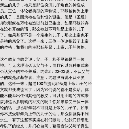
亲生的儿子，祂只是那位扮演儿子角色的神性成
员。三位一体论者典型的声称说，耶稣被称为上帝
的儿子，是因为祂在伯利恒的诞生。但是《圣经》
却说耶稣在万物被造以前就已生出。如果耶稣的存
在没有开始的话，那么祂就不可能是上帝的儿子
了。如果基督不是一个亲生的儿子，那么上帝也不
是祂的亲父了。这样一来，三位一体论摧毁了上帝
的位格，和我们的主耶稣基督，上帝儿子的位格。
这个教义也教导说，父、子、和圣灵都是同一位
神。可见这理论否认父与子，而且它以各种形式来
否认父子的神圣关系。约壹2：22-23说，不认父与
子的就是敌基督者。注意，约翰没有说不认圣灵
的。这样一来，超过100节提到耶稣是上帝儿子的经
文就都变成谎言了，因为它们说的都不是实话。你
能不能举出任何其他的教义，可以用比喻的方式来
废掉这么多明确的经文的呢？你如果接受三位一体
论的话，那么耶稣就不可能是上帝的儿子了。如果
你不接受耶稣为上帝的儿子的话，那么你就得不到
永生！有了这些事实摆在我们眼前，让我们仔细思
考以下的经文，并扪心自问，藉着否认父与子真生