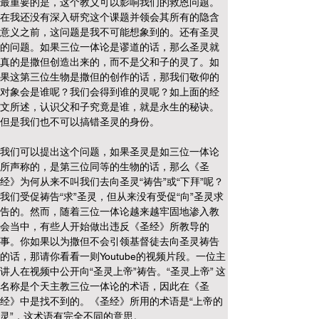
最重要的是，这个教义可以影响我们的救恩问题。
在我还没有深入研究这个课题并领会其所有的隐含
意义之前，这问题是我不可能想象到的。还有圣灵
的问题。如果三位一体论是谬道的话，那么圣灵就
真的是撒但创造出来的，而不是父和子的灵了。如
果这第三位生物是撒但的创作的话，那我们敬仰的
对象会是谁呢？我们会得到谁的灵呢？如上面的经
文所述，认识父和子究竟是谁，就是永生的秘诀。
但是我们也不可以搞错圣灵的身份。
我们可以提出这个问题，如果圣灵是如三位一体论
所声称的，是第三位同等的生物的话，那么《圣
经》为何从来不叫我们去向圣灵“祷告”或“下拜”呢？
我们受促祷告“求”圣灵，但从来没有受促“向”圣灵求
告的。然而，随着三位一体论越来越牢固地渗入教
会当中，有些人开始做出违反《圣经》所教导的
事。你如果以为撒但不会引领基督徒去向圣灵祷告
的话，那请你看看一则Youtube的视频片段。一位主
讲人在视频中公开向“圣灵上帝”祷告。“圣灵上帝” 这
名称是个天主教三位一体论的术语，因此在《圣
经》中是找不到的。《圣经》所用的术语是“上帝的
灵”，这术语有完全不同的意思。