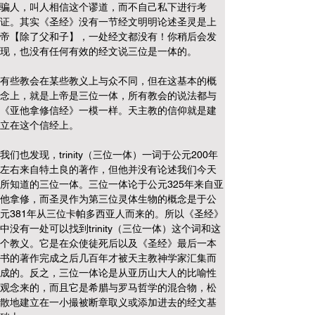
骗人，叫人相信这个谬道，而不自己私下进行考
证。其实《圣经》没有一节经文明明论述圣灵是上
帝【除了父和子】，一处经文都没有！你稍后会发
现，也没有任何有效的经文说三位是一体的。
有些教会在某些教义上与众不同，但在这基本的概
念上，就是上帝是三位一体，所有教会的说法都与
《亚他拿修信经》一模一样。天主教的信仰就是建
立在这个信经上。
我们也发现，trinity（三位一体）一词于公元200年
左右来自特土良的著作，但他并没有论述我们今天
所知道的三位一体。三位一体论于公元325年来自亚
他拿修，而圣灵作为第三位灵体生物的概念是于公
元381年从三位卡帕多西亚人而来的。所以《圣经》
中没有一处可以找到trinity（三位一体）这个词和这
个教义。它是在众使徒死后以及《圣经》最后一本
书的著作完成之后几百年才被天主教神学家汇集而
成的。反之，三位一体论是从亚历山大人的比喻性
观念来的，而且它是希腊与罗马哲学的混合物，松
散地建立在一小撮被断章取义或添加进去的经文基