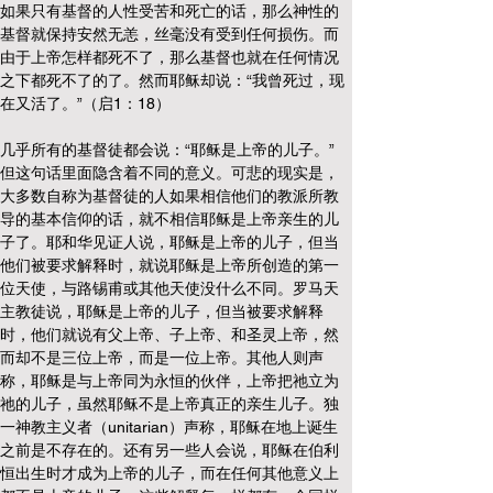
如果只有基督的人性受苦和死亡的话，那么神性的
基督就保持安然无恙，丝毫没有受到任何损伤。而
由于上帝怎样都死不了，那么基督也就在任何情况
之下都死不了的了。然而耶稣却说：“我曾死过，现
在又活了。”（启1：18）
几乎所有的基督徒都会说：“耶稣是上帝的儿子。” 
但这句话里面隐含着不同的意义。可悲的现实是，
大多数自称为基督徒的人如果相信他们的教派所教
导的基本信仰的话，就不相信耶稣是上帝亲生的儿
子了。耶和华见证人说，耶稣是上帝的儿子，但当
他们被要求解释时，就说耶稣是上帝所创造的第一
位天使，与路锡甫或其他天使没什么不同。罗马天
主教徒说，耶稣是上帝的儿子，但当被要求解释
时，他们就说有父上帝、子上帝、和圣灵上帝，然
而却不是三位上帝，而是一位上帝。其他人则声
称，耶稣是与上帝同为永恒的伙伴，上帝把祂立为
祂的儿子，虽然耶稣不是上帝真正的亲生儿子。独
一神教主义者（unitarian）声称，耶稣在地上诞生
之前是不存在的。还有另一些人会说，耶稣在伯利
恒出生时才成为上帝的儿子，而在任何其他意义上