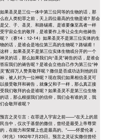
如果圣灵是三位一体中第三位同等的生物的话，那
么在人类犯罪之前，天上四位最高的生物是谁? 那会
是父、子、圣灵、和路锡甫。是谁要像至高者一样
受宇宙众生的敬拜，是谁要作上帝让众生向他祷告
呢？（赛14：12-14）如果圣灵不是第三位实体的生
物的话，是谁会是地位第三高的生物呢？路锡甫！
这样，如果圣灵不是第三位实体生物或分开的一个
神灵的话，那么如果我们向“圣灵”祷告的话，是谁会
答应我们的祷告呢？是谁会立他自己作为第三位“神
灵”配得万人赞美敬拜呢？撒但是否成功达到他的目
标，被人封为一位神呢？现在我们如果相信圣灵可
以接受敬拜和祷告，就像父和子一样，那么真正接
受我们敬拜的会是谁呢？如果圣灵不是第三位生物
的话，那么根据我们的信仰，我们会有谁的灵，我
们会敬拜谁呢？
预言之灵引言：在罪进入宇宙之前——“在天上的居
民当中，仅次于基督的撒但，曾经是最受上帝尊荣
的，在能力和荣耀上也是最高的。”——怀爱伦著，
《时兆》1902年7月23日。预言之灵证实撒但曾经