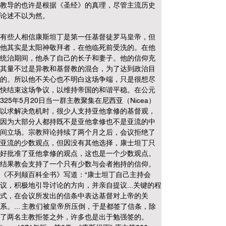
教导的也许是根据《圣经》的真理，尽管主流历史
论述不以为然。
有些人相信康斯坦丁是第一任基督徒罗马皇帝，但
他其实是太阳神敬拜者，在他临死前受洗的。在他
统治期间，他杀了自己的长子和妻子。他的信仰充
其量不过是异教和基督教的混合，为了达到政治目
的。所以他不关心也不明白这场争端，只是很想尽
快结束这场争议，以维持帝国的和谐平稳。在公元
325年5月20日当一群主教聚集在尼西亚（Nicea）
以求解决危机时，很少人支持亚他拿修的基督观，
因为大部分人都持既不是亚他拿修也不是亚流的中
间立场。宗教辩论持续了两个月之后，会议拒绝了
亚流的少数观点，但因没有其他选择，康士坦丁只
好批准了亚他拿修的观点，这也是一个少数观点。
结果教会支持了一个只有少数与会者抱持的信仰。
《不列颠百科全书》写道：“康士坦丁自己主持会
议，积极地引导讨论的方向，并亲自提议...关键的程
式，在会议所发出的信条中表达基督对上帝的关
系。... 主教们被皇帝所压倒，于是都签了信条，除
了两名主教拒签之外，许多也是出于勉强签的。