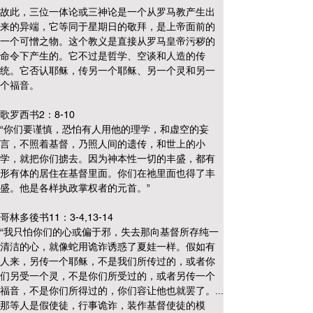
故此，三位一体论或三神论是一个从罗马教产生出
来的异端，它等同于星期日的敬拜，是上帝面前的
一个可憎之物。这个教义是直接从罗马皇帝污秽的
命令下产生的。它不过是哲学、空谈和人造的传
统。它否认耶稣，传另一个耶稣、另一个灵和另一
个福音。
歌罗西书2：8-10
“你们要谨慎，恐怕有人用他的理学，和虚空的妄
言，不照着基督，乃照人间的遗传，和世上的小
学，就把你们掳去。因为神本性一切的丰盛，都有
形有体的居住在基督里面。你们在祂里面也得了丰
盛。他是各样执政掌权者的元首。”
哥林多後书11：3-4,13-14
“我只怕你们的心或偏于邪，失去那向基督所存纯一
清洁的心，就像蛇用诡诈诱惑了夏娃一样。假如有
人来，另传一个耶稣，不是我们所传过的，或者你
们另受一个灵，不是你们所受过的，或者另传一个
福音，不是你们所得过的，你们容让他也就罢了。...
那等人是假使徒，行事诡诈，装作基督使徒的模