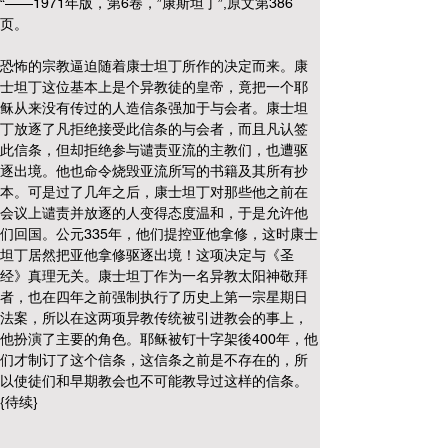
“——1971年版，第6卷，”康斯坦丁”,原文第386
页。
恐怖的宗教逼迫随着康士坦丁所作的决定而来。康
士坦丁这位基本上是个异教徒的皇帝，竟把一个耶
稣从来没有传过的人造信条强加于与会者。康士坦
丁放逐了凡拒绝接受此信条的与会者，而且凡认签
此信条，但却拒绝参与谴责亚流的主教们，也遭驱
逐出境。他也命令烧毁亚流所写的书籍及其所有抄
本。可是过了几年之后，康士坦丁对那些他之前在
会议上谴责并放逐的人变得态度温和，于是允许他
们回国。公元335年，他们提控亚他拿修，这时康士
坦丁居然把亚他拿修驱逐出境！这项决定与《圣
经》真理无关。康士坦丁作为一名异教太阳神敬拜
者，也在四年之前强制执行了历史上第一宗星期日
法案，所以在这两项异教传统被引进教会的事上，
他扮演了主要的角色。耶稣被钉十字架後400年，他
们才制订了这个信条，这信条之前是不存在的，所
以使徒们和早期教会也不可能教导过这样的信条。
{待续}