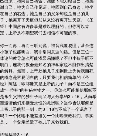
己出来，祂向自己祷告，祂赐下能力给自己，祂感
谢自己，祂为自己作见证，祂回到自己身边，祂坐
在自己的右边，祂是自己的父亲却也是自己的儿
子，祂离开了天庭但却从来没有离开过天庭。《圣
经》中固然有许多事是难以理解的，但你可以肯
定，上帝从不期望我们去相信不可能的事。
你一而再，再而三听到说，福音浅显易懂，甚至连
小孩子也能明白。我非常同意这句话。但是三位一
体论的教导怎么可能浅显易懂呢？不但小孩子听不
明白，连我们教会最知名的神学家也不能作出清楚
的解释。然而，上帝差祂儿子来到世上为你我而死
的概念是容易明白的，只要我们相信简单的《圣
经》陈述，即耶稣真是上帝的儿子！而不是三位组
成“一位神”的神秘生物之一。你怎么可能相信耶稣不
是永生父神的独生子而又与人分享约3：16，从而希
望邀请他们来接受永恒的救恩呢？当你否认耶稣是
上帝儿子的那一刻，约3：16岂不成了一个谎言了
吗？一个比喻不能差遣另一个比喻来救我们。事实
是，一个父亲差遣了祂儿子来救我们。
约翰福音3：16 