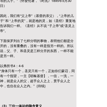
等的儿子。”（怀爱伦著，《时兆》1895年5月30
日）
因此，我们有“父上帝”（基督的亲父），“上帝的儿
子” 和 “上帝的灵”，就是祂的灵，如《圣经》重复地
告诉我们一样。《圣经》从不说 “子上帝”或“圣灵上
帝”。
下面保罗列出了七样分明的事物，表明他们都是分
开的，没有重叠的，没有一样是指另一样的。所以
说，父、子、和圣灵是三样分开的东西，一样不能
是另一样。
以弗所书4：4-6
“身体只有一个，圣灵只有一个，正如你们蒙召，同
有一个指望，一主【耶稣基督】，一信，一洗，一
神，就是众人的父，超乎众人之上，贯乎众人之
中，也住在众人之内。”  {待续}
（3）三位一体论的隐含意义