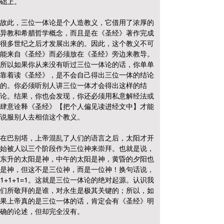
础上。
故此，三位一体论是个人造教义，它借用了浓厚的
异教和希腊哲学概念，而且是在《圣经》著作完成
很多世纪之后才发展出来的。因此，这个教义不可
能来自《圣经》而必须放在《圣经》旁边来教导。
所以如果你从来没有听过三位一体论的话，你单单
靠着读《圣经》，是不会自己得出三位一体的结论
的。你必须听别人讲三位一体才会得出这样的结
论。结果，你也会发现，你还必须用私意解经法或
肆意诠释《圣经》【把个人偏见读进经文中】才能
说服别人去相信这个教义。
在巴别塔，上帝混乱了人们的语言之后，太阳才开
始被人以三个阶段作为三位神来崇拜。也就是说，
东升的太阳是神，中午的太阳是神，黄昏的夕阳也
是神，但这不是三位神，而是一位神！换句话说，
1+1+1=1。这就是三位一体论的绝对起源。认识我
们所敬拜的是谁，对永生是极其关键的；所以，如
果上帝真的是三位一体的话，肯定会有《圣经》明
确的论述，但却完全没有。