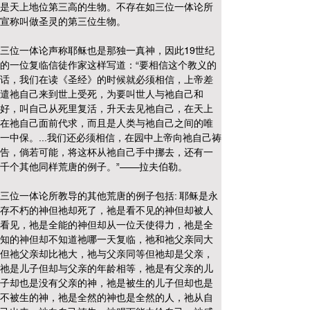
是天上地位第三高的生物。不存在如三位一体论所
宣称叫做圣灵的第三位生物。
三位一体论声称耶稣也是那独一真神，因此19世纪
的一位复临信徒作家这样写道：“要相信这个教义的
话，我们在读《圣经》的时候就必须相信，上帝差
遣祂自己来到世上受死，为要叫世人与祂自己和
好，叫自己从死里复活，升天去见祂自己，在天上
在祂自己面前代求，而且是人类与祂自己之间的唯
一中保。...我们还必须相信，在园中上帝向祂自己祷
告，倘若可能，将这杯从祂自己手中挪去，还有一
千个其他同样荒唐的例子。”——拉夫伯勒。
三位一体论所教导的其他荒唐的例子包括: 耶稣是永
存不朽的神但祂却死了，祂是看不见的神但却被人
看见，祂是全能的神但却从一位天使得力，祂是全
知的神但却不知道祂哪一天复临，祂和祂父亲同大
但祂父亲却比祂大，祂与父亲同等但祂却是父亲，
祂是儿子但却与父亲的年龄相等，祂是有父亲的儿
子却也是没有父亲的神，祂是被生的儿子但却也是
不被生的神，祂是全然的神也是全然的人，祂从自