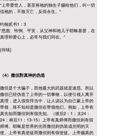
“上帝爱世人，甚至将祂的独生子赐给他们，叫一切
信祂的，不致灭亡，反得永生。”
约翰贰书1：3 
“恩惠、怜悯、平安，从父神和祂儿子耶稣基督，在
真理和爱心上，必常与我们同在。”
{待续}
（4）撒但對真神的伪造
撒但是个大骗子，而他最大的武器就是迷惑。所以
撒但已经伪造了上帝的一切事物，以便引领人离开
真理，进入假崇拜当中，让人误以为自己蒙上帝的
带领，殊不知却是撒但在带领他们。例如，上帝有
真先知而撒但则有假先知。（彼后2：1；太24：
24；林后11：13-15）上帝有真师傅而撒但则有假
师傅。耶稣是世界的光而撒但则伪装成光明的天
使。上帝有真使徒而撒但则有假使徒。上帝赐真的