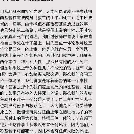
自从耶稣死而复活之后，人类的仇敌就不停尝试扭
曲基督在道成肉身（救主的生平和死亡）之中所成
就的一切事。由于撒但不能改变基督所成就的事，
他只好走第二条路，就是提倡上帝的神性儿子其实
没有真正死亡的道理。我听过牧师讲道说上帝差遣
祂自己来死在十字架上，因为三位一体论教导说三
位全是三合一的上帝。但是这就产生另一个问题，
因为上帝是不可能死的。所以他们就声称，耶稣有
两个本性，神性和人性，那么只有祂的人性死亡。
但是如果说上帝的神性儿子不能死的话，就离《圣
经》太远了，有如暗离光那么远。那么我们会问三
位一体论者，我们得救是靠着基督的哪一个本性
呢？答案是那个为我们流血而死的神性基督。明显
的，如果只有祂的人性死亡的话，那么我们的救赎
主就只不过是一个普通人罢了，而上帝神性的儿子
也就没有份参与救赎之工，因为祂是不可能受苦或
死亡的。撒但也有意要扭曲上帝在牺牲祂儿子的事
上所付出的重大代价。根据三位一体论，父在赐下
祂儿子这件事上从来没有冒任何风险，因为他们声
称基督不可能犯罪，因此不会有任何失败的风险。