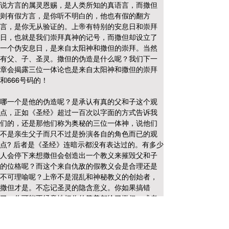
说方言的属灵恩赐，是人类所知的真语言，而撒但
则有假方言，是你听不明白的，他也有假的翻方
言，是你无从验证的。上帝有特别的安息日和崇拜
日，也就是我们崇拜真神的记号，而撒但却设立了
一个伪安息日，是来自太阳神和撒但的崇拜。当然
有父、子、圣灵。撒但的伪造是什么呢？我们下一
章会揭露三位一体论也是来自太阳神和撒但的崇拜
和666号码的！
哪一个是他的伪造呢？是承认有真的父和子这个观
点，正如《圣经》超过一百次以字面的方式告诉我
们的，还是那他们称为奥秘的三位一体神，说他们
不是亲生父子而只不过是扮演各自的角色而已的观
点? 后者是《圣经》连暗示都没有表达过的。有多少
人会停下来想撒但会创造出一个教义来摧毁父和子
的位格呢？而这个来自仇敌的假教义会是合理还是
不可理喻呢？上帝不是混乱和神秘教义的创始者，
撒但才是。不忘记圣灵的隐含意义。你如果搞错
了，你可能不经意地把你的赞美都给了撒但，或者
更糟的是，连你的崇拜也给了撒但！这是他最可怕
的伪造，因它影响上帝和祂儿子的真敬拜。